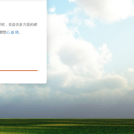
課程，並提供多方面的網
瀏覽
心.啟.晴
。